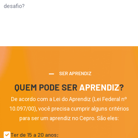
desafio?
SER APRENDIZ
QUEM PODE SER
APRENDIZ
?
De acordo com a Lei do Aprendiz (
Lei Federal nº
10.097/00
), você precisa cumprir alguns critérios
para ser um aprendiz no Cepro. São eles:
Ter de 15 a 20 anos;